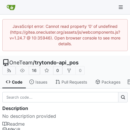
JavaScript error: Cannot read property '0' of undefined
(https://gitea.onecluster.org/assets/js/webcomponents.js?
v=1.24.7 @ 10:35946). Open browser console to see more
details.
OneTeam
/
trytondo-api_pos
16
0
0
Code
Issues
Pull Requests
Packages
Description
No description provided
Readme
49
KiB