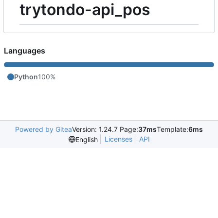
trytondo-api_pos
Languages
Python
100%
Powered by Gitea
Version: 1.24.7 Page:
37ms
Template:
6ms
Licenses
API
English