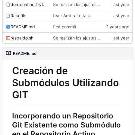
don_confiao_tryton.dump
Se realizan los ajustes para la actualizacion del repo DonConfia_Dev
Rakefile
feat: Add rake task
README.md
first commit
respaldo.sh
Se realizan los ajustes para la actualizacion del repo DonConfia_Dev
README.md
Creación de
Submódulos Utilizando
GIT
Incorporando un Repositorio
Git Existente como Submódulo
en el Repositorio Activo