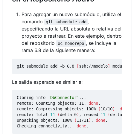
Para agregar un nuevo submódulo, utiliza el
comando
,
git submodule add
especificando la URL absoluta o relativa del
proyecto a rastrear. En este ejemplo, dentro
del repositorio
, se incluye la
oc-monorepo
rama 6.8 de la siguiente manera:
git submodule add -b 6.8 
[
ssh://modelo
]
 modules/
[
La salida esperada es similar a:
Cloning into 
'DbConnector'
...

remote: Counting objects: 11, 
done
.

remote: Compressing objects: 100% 
(
10/10
)
, 
done
.

remote: Total 
11
(
delta 0
)
, reused 
11
(
delta 0
)
Unpacking objects: 100% 
(
11/11
)
, 
done
.

Checking connectivity... 
done