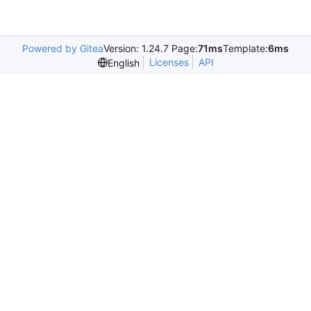
Powered by Gitea
Version: 1.24.7 Page:
71ms
Template:
6ms
Licenses
API
English