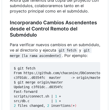
Ahora que tenemos una copia del proyecto con
submódulos, colaboraremos tanto en el
proyecto principal como en el submódulo.
Incorporando Cambios Ascendentes
desde el Control Remoto del
Submódulo
Para verificar nuevos cambios en un submódulo,
ve al directorio y ejecuta
y
git fetch
git 
. Por ejemplo:
merge [la rama ascendente]
$ git fetch

From https://github.com/chaconinc/DbConnector

c3f01dc..d0354fc  master     -> origin/master

$ git merge origin/master

Updating c3f01dc..d0354fc

Fast-forward

scripts/connect.sh 
|
1
 +

src/db.c           
|
1
2
 files changed, 
2
 insertions
(
+
)