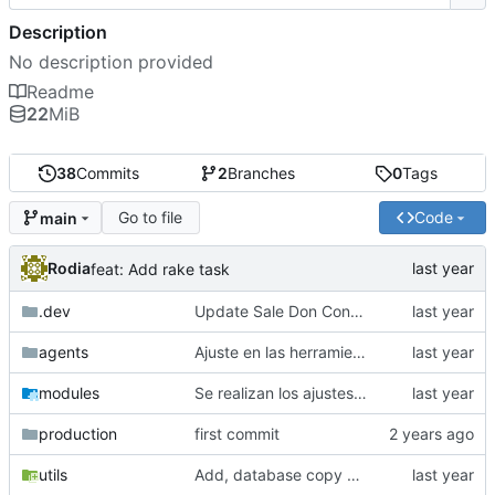
Description
No description provided
Readme
22
MiB
38
Commits
2
Branches
0
Tags
Go to file
Code
main
Rodia
feat: Add rake task
.dev
Update Sale Don Confiao
agents
Ajuste en las herramientas
modules
Se realizan los ajustes para la actualizacion del repo DonConfia_Dev
production
first commit
utils
Add, database copy and utils