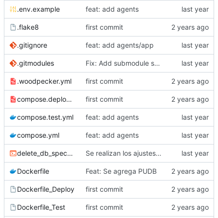
.env.example
feat: add agents
.flake8
first commit
.gitignore
feat: add agents/app
.gitmodules
Fix: Add submodule sale_order
.woodpecker.yml
first commit
compose.deploy.yml
first commit
compose.test.yml
feat: add agents
compose.yml
feat: add agents
delete_db_speco.sh
Se realizan los ajustes para la actualizacion del repo DonConfia_Dev
Dockerfile
Feat: Se agrega PUDB
Dockerfile_Deploy
first commit
Dockerfile_Test
first commit